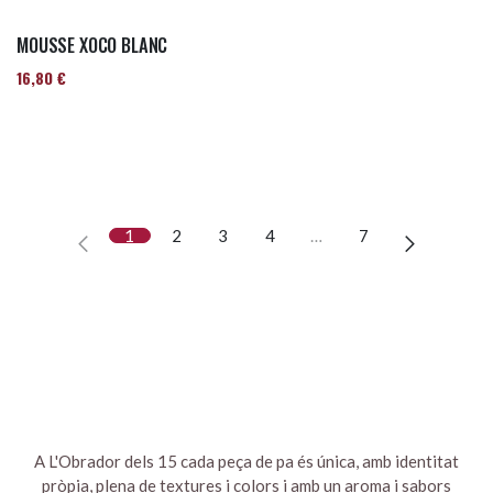
MOUSSE XOCO BLANC
16,80
€
1
2
3
4
…
7
A L'Obrador dels 15 cada peça de pa és única, amb identitat
pròpia, plena de textures i colors i amb un aroma i sabors