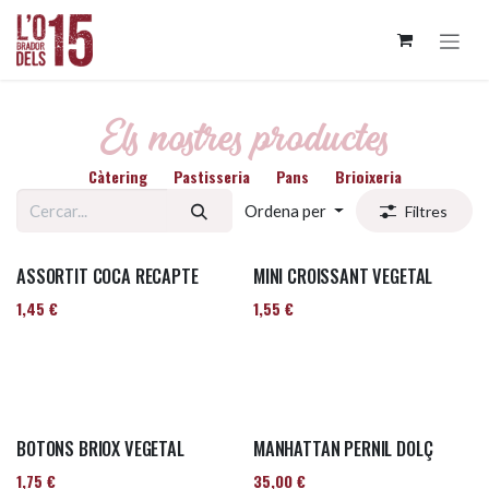
Skip to Content
Els nostres productes
Càtering
Pastisseria
Pans
Brioixeria
Ordena per
Filtres
ASSORTIT COCA RECAPTE
MINI CROISSANT VEGETAL
1,45
€
1,55
€
BOTONS BRIOX VEGETAL
MANHATTAN PERNIL DOLÇ
1,75
€
35,00
€