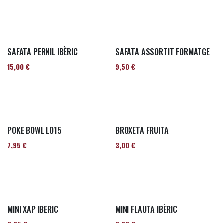
SAFATA PERNIL IBÈRIC
SAFATA ASSORTIT FORMATGE
15,00
€
9,50
€
POKE BOWL LO15
BROXETA FRUITA
7,95
€
3,00
€
MINI XAP IBERIC
MINI FLAUTA IBÈRIC