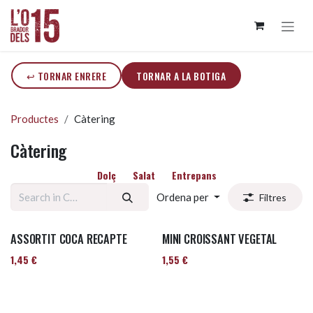
Skip to Content
↩ TORNAR ENRERE
TORNAR A LA BOTIGA
Productes
Càtering
Càtering
Dolç
Salat
Entrepans
Ordena per
Filtres
ASSORTIT COCA RECAPTE
MINI CROISSANT VEGETAL
1,45
€
1,55
€