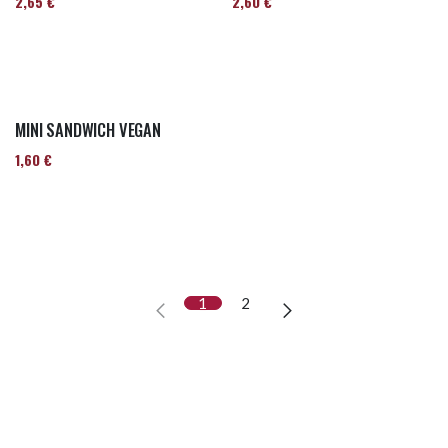
2,65
€
2,60
€
MINI SANDWICH VEGAN
1,60
€
1
2