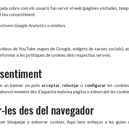
da sobre com els usuaris fan servir el web (pàgines visitades, temp
el teu consentiment.
activem Google Analytics o similars.
(vídeos de YouTube, mapes de Google, widgets de xarxes socials), aq
informar a les polítiques de cookies dels respectius serveis.
nsentiment
em un banner on pots
acceptar
,
rebutjar
o
configurar
les cookies
ualsevol moment des d'aquesta mateixa pàgina o esborrant les cookie
-les des del navegador
er bloquejar o esborrar cookies. Aquí tens enllaços a les guies of