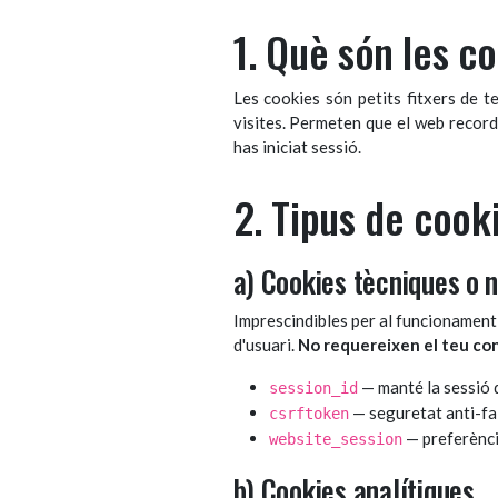
1. Què són les c
Les cookies són petits fitxers de t
visites. Permeten que el web recordi 
has iniciat sessió.
2. Tipus de cook
a) Cookies tècniques o 
Imprescindibles per al funcionament d
d'usuari.
No requereixen el teu co
— manté la sessió d
session_id
— seguretat anti-fal
csrftoken
— preferènci
website_session
b) Cookies analítiques