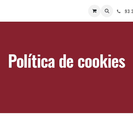
A
CÀTERING
PANS D'AVUI
CONTACTE
93 3
Política de cookies