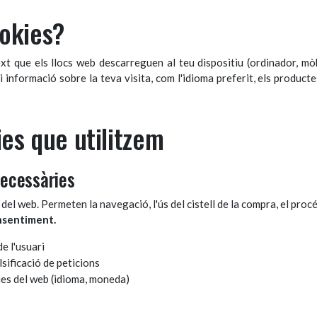
ookies?
ext que els llocs web descarreguen al teu dispositiu (ordinador, mòb
informació sobre la teva visita, com l'idioma preferit, els productes 
ies que utilitzem
necessàries
el web. Permeten la navegació, l'ús del cistell de la compra, el procé
nsentiment.
e l'usuari
sificació de peticions
es del web (idioma, moneda)