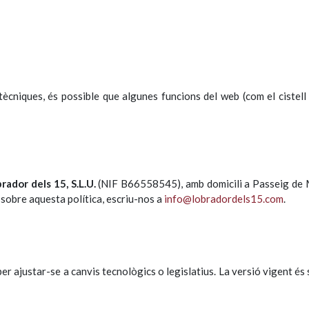
tècniques, és possible que algunes funcions del web (com el cistell 
rador dels 15, S.L.U.
(NIF B66558545), amb domicili a Passeig de 
sobre aquesta política, escriu-nos a
info@lobradordels15.com
.
per ajustar-se a canvis tecnològics o legislatius. La versió vigent és