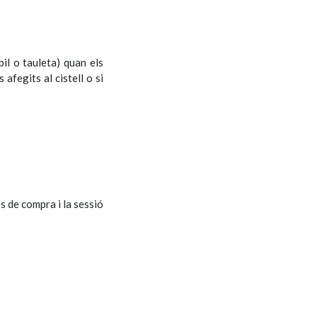
il o tauleta) quan els
afegits al cistell o si
s de compra i la sessió