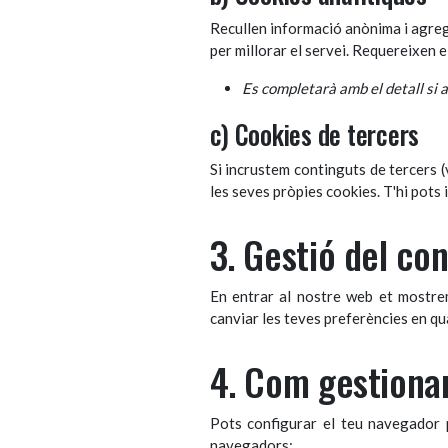
Recullen informació anònima i agrega
per millorar el servei. Requereixen 
Es completarà amb el detall si 
c) Cookies de tercers
Si incrustem continguts de tercers 
les seves pròpies cookies. T'hi pots 
3. Gestió del co
En entrar al nostre web et mostr
canviar les teves preferències en q
4. Com gestionar
Pots configurar el teu navegador p
navegadors: