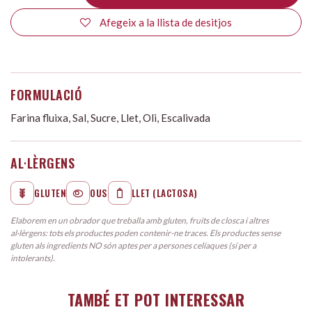
Afegeix a la llista de desitjos
FORMULACIÓ
Farina fluixa, Sal, Sucre, Llet, Oli, Escalivada
AL·LÈRGENS
GLUTEN
OUS
LLET (LACTOSA)
Elaborem en un obrador que treballa amb gluten, fruits de closca i altres
al·lèrgens: tots els productes poden contenir-ne traces. Els productes sense
gluten als ingredients NO són aptes per a persones celíaques (sí per a
intolerants).
TAMBÉ ET POT INTERESSAR