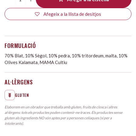
Afegeix a la llista de desitjos
FORMULACIÓ
70% Blat, 10% Sègol, 10% pedra, 10% tritordeum, malta, 10%
Olives Kalamata, MAMA Cultiu
AL·LÈRGENS
GLUTEN
Elaborem en un obrador que treballa amb gluten, fruits de closca i altres
al·lèrgens: tots els productes poden contenir-ne traces. Els productes sense
gluten als ingredients NO són aptes per a persones celíaques (sí per a
intolerants).