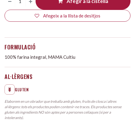
Afegir a la cistella
Afegeix a la llista de desitjos
FORMULACIÓ
100% farina integral, MAMA Cultiu
AL·LÈRGENS
GLUTEN
Elaborem en un obrador que treballa amb gluten, fruits de closca i altres
al·lèrgens: tots els productes poden contenir-ne traces. Els productes sense
gluten als ingredients NO són aptes per a persones celíaques (sí per a
intolerants).