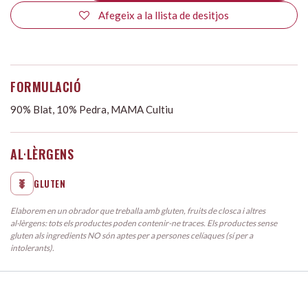
Afegeix a la llista de desitjos
FORMULACIÓ
90% Blat, 10% Pedra, MAMA Cultiu
AL·LÈRGENS
GLUTEN
Elaborem en un obrador que treballa amb gluten, fruits de closca i altres
al·lèrgens: tots els productes poden contenir-ne traces. Els productes sense
gluten als ingredients NO són aptes per a persones celíaques (sí per a
intolerants).